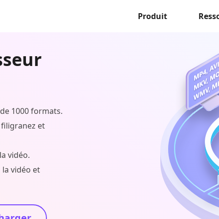
Produit
Ress
sseur
 de 1000 formats.
filigranez et
la vidéo.
la vidéo et
harger