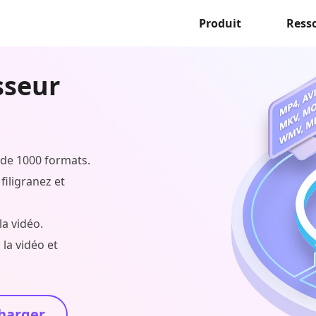
Produit
Ress
sseur
 de 1000 formats.
filigranez et
la vidéo.
la vidéo et
harger