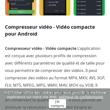
Compresseur vidéo - Vidéo compacte
pour Android
Compresseur vidéo - Vidéo compacte
L'application
est conçue avec plusieurs profils de compression
avec différents paramètres de qualité et de taille pour
vous permettre de compresser des vidéos. Il peut
compresser des vidéos au format MP4, MKV, AVI, 3GP,
FLV, MTS, MPEG, MPG, WMV, M4V, MOV ou VOB. Il
prétend pouvoir réduire la taille du fichier vidéo tout
ArkThinker utilise des cookies pour vous garantir la meilleure
expérience sur notre site Web.
politique de confidentialité
en conservant la qualité d'origine. Il vous permet de
J'ai
compris
diminuer la résolution vidéo, le débit binaire et