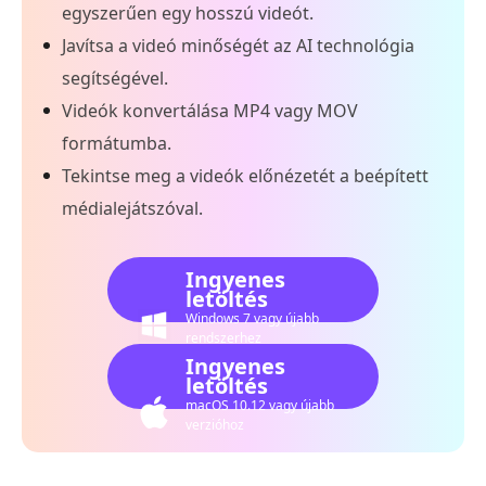
egyszerűen egy hosszú videót.
Javítsa a videó minőségét az AI technológia
segítségével.
Videók konvertálása MP4 vagy MOV
formátumba.
Tekintse meg a videók előnézetét a beépített
médialejátszóval.
Ingyenes
letöltés
Windows 7 vagy újabb
rendszerhez
Ingyenes
letöltés
macOS 10.12 vagy újabb
verzióhoz