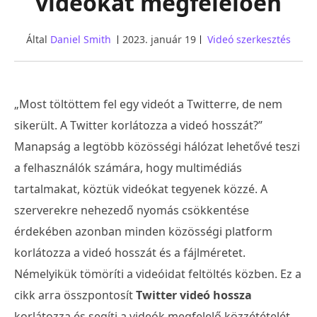
videókat megfelelően
Által
Daniel Smith
2023. január 19
Videó szerkesztés
„Most töltöttem fel egy videót a Twitterre, de nem
sikerült. A Twitter korlátozza a videó hosszát?”
Manapság a legtöbb közösségi hálózat lehetővé teszi
a felhasználók számára, hogy multimédiás
tartalmakat, köztük videókat tegyenek közzé. A
szerverekre nehezedő nyomás csökkentése
érdekében azonban minden közösségi platform
korlátozza a videó hosszát és a fájlméretet.
Némelyikük tömöríti a videóidat feltöltés közben. Ez a
cikk arra összpontosít
Twitter videó hossza
korlátozza és segíti a videók megfelelő közzétételét