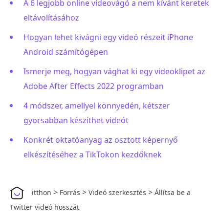
A 6 legjobb online videovágó a nem kívánt keretek
eltávolításához
Hogyan lehet kivágni egy videó részeit iPhone
Android számítógépen
Ismerje meg, hogyan vághat ki egy videoklipet az
Adobe After Effects 2022 programban
4 módszer, amellyel könnyedén, kétszer
gyorsabban készíthet videót
Konkrét oktatóanyag az osztott képernyő
elkészítéséhez a TikTokon kezdőknek
>
>
>
itthon
Forrás
Videó szerkesztés
Állítsa be a
Twitter videó hosszát