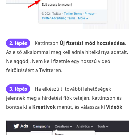
2. lépés
Kattintson
Új fizetési mód hozzáadása
.
Az első alkalommal meg kell adnia hitelkártya adatait.
Ne aggódj. Nem kell fizetnie egy hosszú videó
feltöltéséért a Twitteren.
3. lépés
Ha elkészült, további lehetőségek
jelennek meg a hirdetési fiók tetején. Kattintson és
bontsa ki a
Kreatívok
menüt, és válassza ki
Videók
.