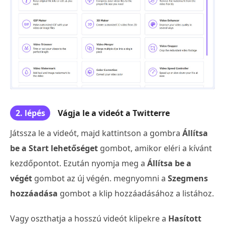
2. lépés
Vágja le a videót a Twitterre
Játssza le a videót, majd kattintson a gombra
Állítsa
be a Start lehetőséget
gombot, amikor eléri a kívánt
kezdőpontot. Ezután nyomja meg a
Állítsa be a
végét
gombot az új végén. megnyomni a
Szegmens
hozzáadása
gombot a klip hozzáadásához a listához.
Vagy oszthatja a hosszú videót klipekre a
Hasított