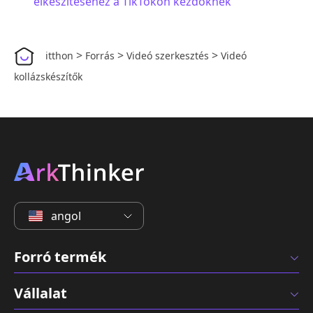
elkészítéséhez a TikTokon kezdőknek
>
>
>
itthon
Forrás
Videó szerkesztés
Videó
kollázskészítők
angol
Forró termék
Vállalat