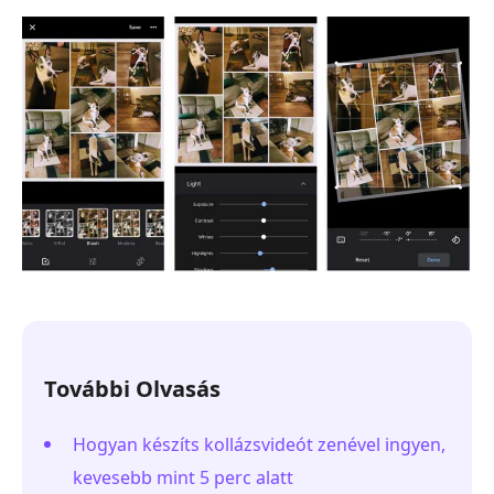
További Olvasás
Hogyan készíts kollázsvideót zenével ingyen,
kevesebb mint 5 perc alatt