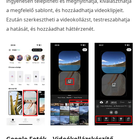
ingyenesen telepítheti és megnyithatja, kiválaszthatja
a megfelelő sablont, és hozzáadhatja videoklipjeit.
Ezután szerkesztheti a videokollázst, testreszabhatja
a hatását, és hozzáadhat háttérzenét.
Google Fotók – Videókollázskészítő