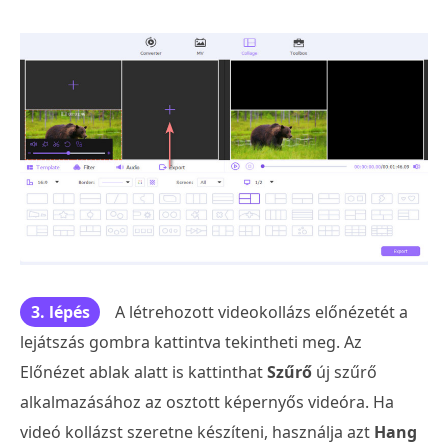
3. lépés
A létrehozott videokollázs előnézetét a
lejátszás gombra kattintva tekintheti meg. Az
Előnézet ablak alatt is kattinthat
Szűrő
új szűrő
alkalmazásához az osztott képernyős videóra. Ha
videó kollázst szeretne készíteni, használja azt
Hang