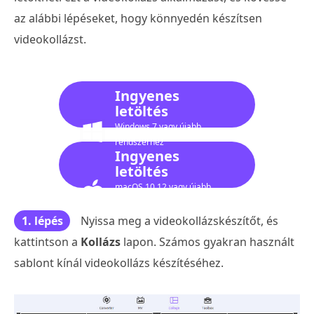
az alábbi lépéseket, hogy könnyedén készítsen
videokollázst.
Ingyenes
letöltés
Windows 7 vagy újabb
rendszerhez
Ingyenes
letöltés
macOS 10.12 vagy újabb
verzióhoz
1. lépés
Nyissa meg a videokollázskészítőt, és
kattintson a
Kollázs
lapon. Számos gyakran használt
sablont kínál videokollázs készítéséhez.