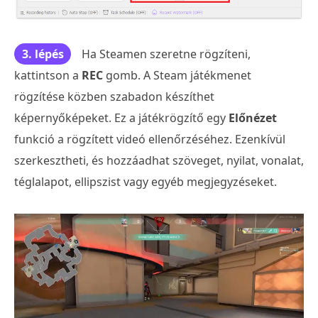
3. lépés
Ha Steamen szeretne rögzíteni,
kattintson a
REC
gomb. A Steam játékmenet
rögzítése közben szabadon készíthet
képernyőképeket. Ez a játékrögzítő egy
Előnézet
funkció a rögzített videó ellenőrzéséhez. Ezenkívül
szerkesztheti, és hozzáadhat szöveget, nyilat, vonalat,
téglalapot, ellipszist vagy egyéb megjegyzéseket.