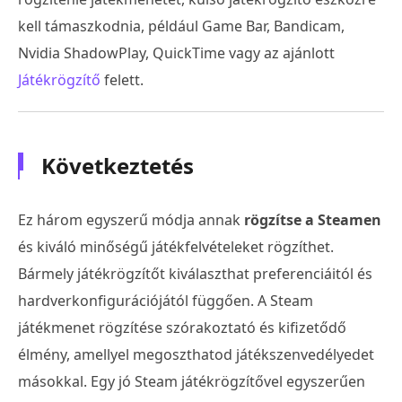
kell támaszkodnia, például Game Bar, Bandicam,
Nvidia ShadowPlay, QuickTime vagy az ajánlott
Játékrögzítő
felett.
Következtetés
Ez három egyszerű módja annak
rögzítse a Steamen
és kiváló minőségű játékfelvételeket rögzíthet.
Bármely játékrögzítőt kiválaszthat preferenciáitól és
hardverkonfigurációjától függően. A Steam
játékmenet rögzítése szórakoztató és kifizetődő
élmény, amellyel megoszthatod játékszenvedélyedet
másokkal. Egy jó Steam játékrögzítővel egyszerűen