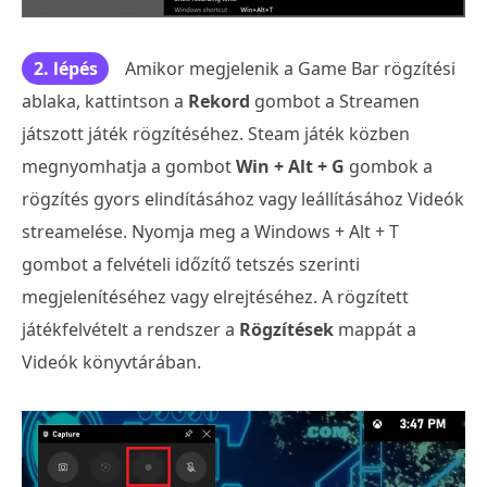
2. lépés
Amikor megjelenik a Game Bar rögzítési
ablaka, kattintson a
Rekord
gombot a Streamen
játszott játék rögzítéséhez. Steam játék közben
megnyomhatja a gombot
Win + Alt + G
gombok a
rögzítés gyors elindításához vagy leállításához Videók
streamelése. Nyomja meg a Windows + Alt + T
gombot a felvételi időzítő tetszés szerinti
megjelenítéséhez vagy elrejtéséhez. A rögzített
játékfelvételt a rendszer a
Rögzítések
mappát a
Videók könyvtárában.