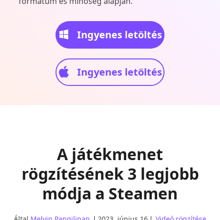
formátum és minőség alapján.
Ingyenes letöltés
Ingyenes letöltés
A játékmenet
rögzítésének 3 legjobb
módja a Steamen
Által
Melvin Pangilinan
2023. június 16
Videó rögzítése