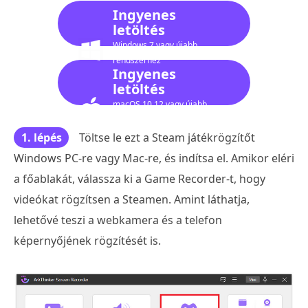
Ingyenes
letöltés
Windows 7 vagy újabb
rendszerhez
Ingyenes
letöltés
macOS 10.12 vagy újabb
verzióhoz
1. lépés
Töltse le ezt a Steam játékrögzítőt
Windows PC-re vagy Mac-re, és indítsa el. Amikor eléri
a főablakát, válassza ki a Game Recorder-t, hogy
videókat rögzítsen a Steamen. Amint láthatja,
lehetővé teszi a webkamera és a telefon
képernyőjének rögzítését is.