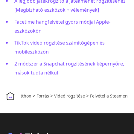
A legjobb játékrögzítő a játékmenet rögzítéséhez
[Megbízható eszközök + vélemények]
Facetime hangfelvétel gyors módjai Apple-
eszközökön
TikTok videó rögzítése számítógépen és
mobileszközön
2 módszer a Snapchat rögzítésének képernyőre,
mások tudta nélkül
>
>
>
itthon
Forrás
Videó rögzítése
Felvétel a Steamen