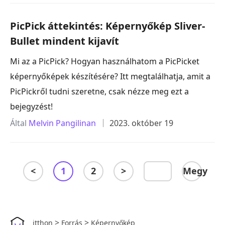
PicPick áttekintés: Képernyőkép Sliver-
Bullet mindent kijavít
Mi az a PicPick? Hogyan használhatom a PicPicket
képernyőképek készítésére? Itt megtalálhatja, amit a
PicPickről tudni szeretne, csak nézze meg ezt a
bejegyzést!
Által
Melvin Pangilinan
2023. október 19
<
1
2
>
Megy
>
>
itthon
Forrás
Képernyőkép