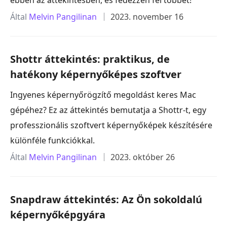
ebben az áttekintésben, és fedezzen fel többet!
Által
Melvin Pangilinan
2023. november 16
Shottr áttekintés: praktikus, de
hatékony képernyőképes szoftver
Ingyenes képernyőrögzítő megoldást keres Mac
gépéhez? Ez az áttekintés bemutatja a Shottr-t, egy
professzionális szoftvert képernyőképek készítésére
különféle funkciókkal.
Által
Melvin Pangilinan
2023. október 26
Snapdraw áttekintés: Az Ön sokoldalú
képernyőképgyára