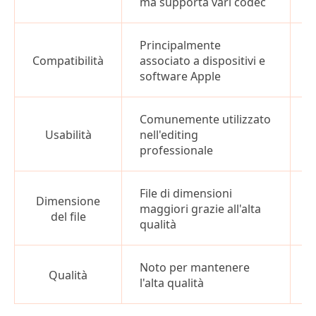
ma supporta vari codec
c
Principalmente
S
Compatibilità
associato a dispositivi e
p
software Apple
Comunemente utilizzato
A
Usabilità
nell'editing
i
professionale
g
File di dimensioni
Dimensione
D
maggiori grazie all'alta
del file
b
qualità
Noto per mantenere
O
Qualità
l'alta qualità
c