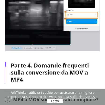
Parte 4. Domande frequenti
sulla conversione da MOV a
MP4
ArkThinker utilizza i cookie per assicurarti la migliore
esperienza sul nostro sito web.
politica sulla riservatezza
MP4 o MOV sono di qualità migliore?
Fatto