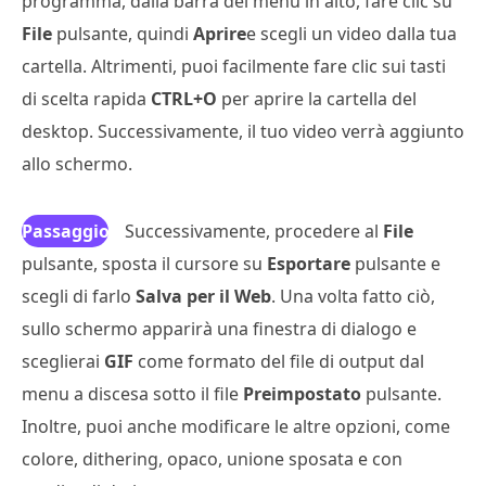
programma, dalla barra dei menu in alto, fare clic su
File
pulsante, quindi
Aprire
e scegli un video dalla tua
cartella. Altrimenti, puoi facilmente fare clic sui tasti
di scelta rapida
CTRL+O
per aprire la cartella del
desktop. Successivamente, il tuo video verrà aggiunto
allo schermo.
Passaggio
Successivamente, procedere al
File
pulsante, sposta il cursore su
3
Esportare
pulsante e
scegli di farlo
Salva per il Web
. Una volta fatto ciò,
sullo schermo apparirà una finestra di dialogo e
sceglierai
GIF
come formato del file di output dal
menu a discesa sotto il file
Preimpostato
pulsante.
Inoltre, puoi anche modificare le altre opzioni, come
colore, dithering, opaco, unione sposata e con