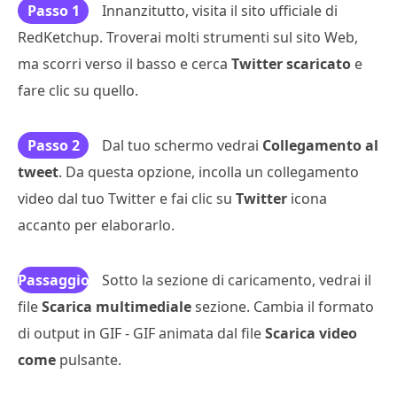
Passo 1
Innanzitutto, visita il sito ufficiale di
RedKetchup. Troverai molti strumenti sul sito Web,
ma scorri verso il basso e cerca
Twitter scaricato
e
fare clic su quello.
Passo 2
Dal tuo schermo vedrai
Collegamento al
tweet
. Da questa opzione, incolla un collegamento
video dal tuo Twitter e fai clic su
Twitter
icona
accanto per elaborarlo.
Passaggio
Sotto la sezione di caricamento, vedrai il
file
Scarica multimediale
3
sezione. Cambia il formato
di output in GIF - GIF animata dal file
Scarica video
come
pulsante.