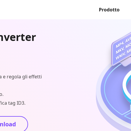
Prodotto
nverter
a e regola gli effetti
o.
ica tag ID3.
nload