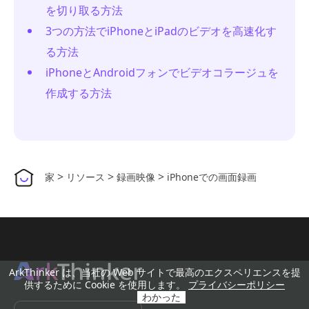
を切り取る方法
3つの方法でiPhoneとiPadのビデオを高速化す
る方法
iPhoneとAndroidフォンでビデオコラージュを
作成する方法
>
>
>
家
リソース
録画映像
iPhoneでの画面録画
ArkThinker は、当社の Web サイトで最高のエクスペリエンスを提
供するために Cookie を使用します。
プライバシーポリシー
わかった