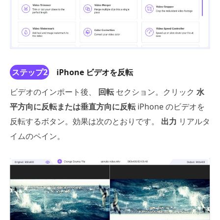
ステップ2
iPhone ビデオを反転
ビデオのインポート後、
回転
セクション。クリック
水
平方向に反転または垂直方向に反転
iPhone のビデオを
反転するボタン。効果は次のとおりです。
出力
リアルタ
イムのペイン。