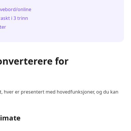
ivebord/online
skt i 3 trinn
ter
onverterere for
t, hver er presentert med hovedfunksjoner, og du kan
timate