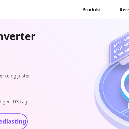
Produkt
Res
nverter
merke og juster
iger ID3-tag.
edlasting