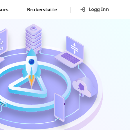
Logg Inn
surs
Brukerstøtte