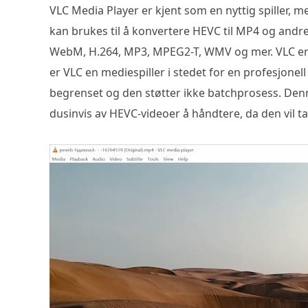
VLC Media Player er kjent som en nyttig spiller,
kan brukes til å konvertere HEVC til MP4 og andr
WebM, H.264, MP3, MPEG2-T, WMV og mer. VLC er 
er VLC en mediespiller i stedet for en profesjone
begrenset og den støtter ikke batchprosess. Denn
dusinvis av HEVC-videoer å håndtere, da den vil ta