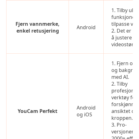
1. Tilby ulik
funksjoner 
Fjern vannmerke,
tilpasse vid
Android
enkel retusjering
2. Det er br
å justere
videostørre
1. Fjern obj
og bakgru
med AI.
2. Tilby
profesjonel
verktøy for
forskjønne
Android
YouCam Perfekt
ansiktet og
og iOS
kroppen.
3. Pro-
versjonen ti
2000+ effek