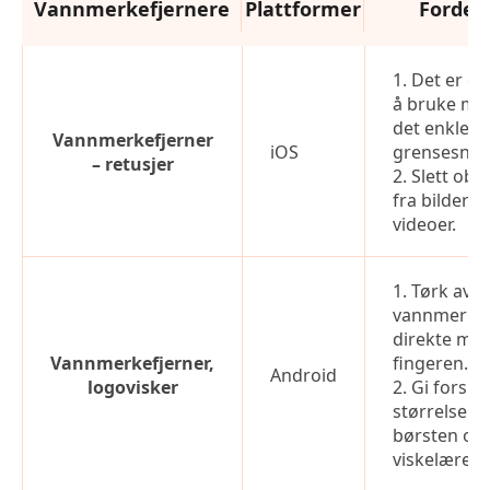
Vannmerkefjernere
Plattformer
Fordel
1. Det er en
å bruke me
det enkle
Vannmerkefjerner
iOS
grensesnitt
– retusjer
2. Slett obj
fra bilder o
videoer.
1. Tørk av
vannmerke
direkte me
Vannmerkefjerner,
fingeren.
Android
logovisker
2. Gi forskje
størrelser 
børsten og
viskelæret.