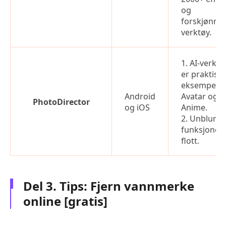
og
forskjønne
verktøy.
1. AI-verkt
er praktiske
eksempel A
Android
Avatar og A
PhotoDirector
og iOS
Anime.
2. Unblur-
funksjonen
flott.
Del 3. Tips: Fjern vannmerke
online [gratis]