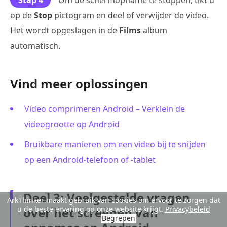
Stap 4
Om de schermopname te stoppen, tikt u
op de
Stop
pictogram en deel of verwijder de video.
Het wordt opgeslagen in de
Films
album
automatisch.
Vind meer oplossingen
Video comprimeren Android – Verklein de
videogrootte op Android
Bruikbare manieren om een video bij te snijden
op een Android-telefoon of -tablet
Deel 3: Veelgestelde vragen
ArkThinker maakt gebruik van cookies om ervoor te zorgen dat
u de beste ervaring op onze website krijgt.
Privacybeleid
over het screenen van
Begrepen