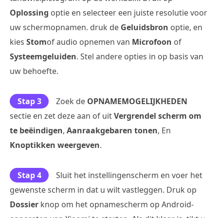
Oplossing
optie en selecteer een juiste resolutie voor
uw schermopnamen. druk de
Geluidsbron
optie, en
kies
Stom
of audio opnemen van
Microfoon
of
Systeemgeluiden
. Stel andere opties in op basis van
uw behoefte.
Stap 3
Zoek de
OPNAMEMOGELIJKHEDEN
sectie en zet deze aan of uit
Vergrendel scherm om
te beëindigen
,
Aanraakgebaren tonen
, En
Knoptikken weergeven
.
Stap 4
Sluit het instellingenscherm en voer het
gewenste scherm in dat u wilt vastleggen. Druk op
Dossier
knop om het opnamescherm op Android-