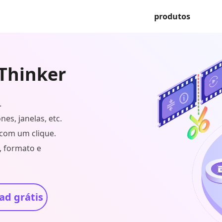
produtos
kThinker
.
es, janelas, etc.
com um clique.
, formato e
d grátis