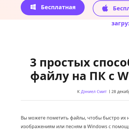
Бесплатная
Бесп
загрузка
загру
3 простых спосо
файлу на ПК с W
К
Дэниел Смит
28 декаб
Вы можете пометить файлы, чтобы быстро их н
изображениям или песням в Windows с помощ