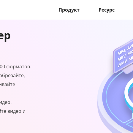
Продукт
Ресурс
ер
000 форматов.
обрезайте,
ивайте
идео.
йте видео и