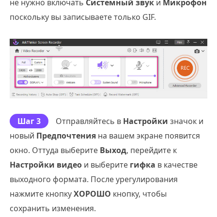
не нужно включать
Системный звук
и
Микрофон
поскольку вы записываете только GIF.
Шаг 3
Отправляйтесь в
Настройки
значок и
новый
Предпочтения
на вашем экране появится
окно. Оттуда выберите
Выход
, перейдите к
Настройки видео
и выберите
гифка
в качестве
выходного формата. После урегулирования
нажмите кнопку
ХОРОШО
кнопку, чтобы
сохранить изменения.