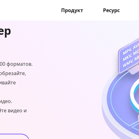
Продукт
Ресурс
ер
000 форматов.
обрезайте,
ивайте
идео.
йте видео и