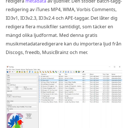
redigera
metadata
av ljudfiler. Den stöder batch-tagg-
redigering av iTunes MP4, WMA, Vorbis Comments,
ID3v1, ID3v2.3, ID3v2.4 och APE-taggar. Det låter dig
redigera flera musikfiler samtidigt, som täcker en
mängd olika ljudformat. Med denna gratis
musikmetadataredigerare kan du importera ljud från
Discogs, freedb, MusicBrainz och mer.