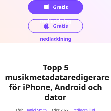
Gratis
nedladdning
Gratis
nedladdning
Topp 5
musikmetadataredigerare
för iPhone, Android och
dator
Förbi
Daniel Smith
9 dec 2022
Redigera ljud