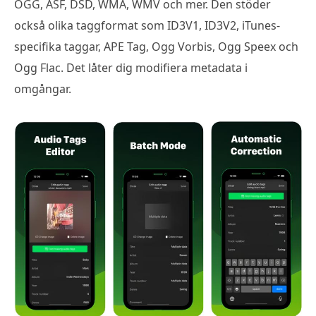
OGG, ASF, DSD, WMA, WMV och mer. Den stöder
också olika taggformat som ID3V1, ID3V2, iTunes-
specifika taggar, APE Tag, Ogg Vorbis, Ogg Speex och
Ogg Flac. Det låter dig modifiera metadata i
omgångar.