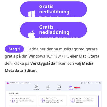
Gratis
nedladdning
För Windows 7 eller senare
Gratis
nedladdning
För macOS 10.12 eller senare
Steg 1
Ladda ner denna musiktaggredigerare
gratis på din Windows 10/11/8/7 PC eller Mac. Starta
den, klicka på
Verktygslåda
fliken och välj
Media
Metadata Editor
.