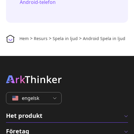
Android-telefon
>
>
>
Hem
Resurs
Spela in ljud
Android Spela in ljud
engelsk
Het produkt
Företag