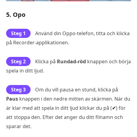
5. Opo
Steg 1
Använd din Oppo-telefon, titta och klicka
på Recorder-applikationen.
Steg 2
Klicka på
Rundad-röd
knappen och börja
spela in ditt ljud.
Steg 3
Om du vill pausa en stund, klicka på
Paus
knappen i den nedre mitten av skärmen. När du
är klar med att spela in ditt ljud klickar du på (
✔
) för
att stoppa den. Efter det anger du ditt filnamn och
sparar det.