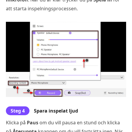
att starta inspelningsprocessen.
Steg 4
Spara inspelat ljud
Klicka på
Paus
om du vill pausa en stund och klicka
på
Återuppta
knappen om du vill fortsätta igen. När