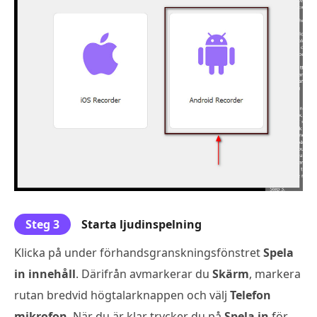
Steg 3
Starta ljudinspelning
Klicka på under förhandsgranskningsfönstret
Spela
in innehåll
. Därifrån avmarkerar du
Skärm
, markera
rutan bredvid högtalarknappen och välj
Telefon
mikrofon
. När du är klar trycker du på
Spela in
för