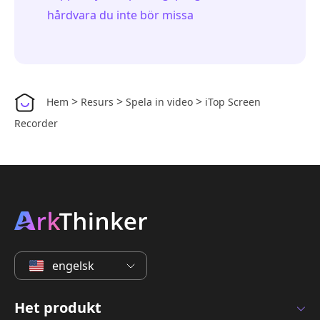
hårdvara du inte bör missa
>
>
>
Hem
Resurs
Spela in video
iTop Screen
Recorder
engelsk
Het produkt