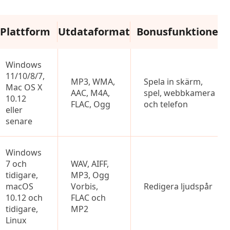
Plattform
Utdataformat
Bonusfunktioner
Windows
11/10/8/7,
MP3, WMA,
Spela in skärm,
Mac OS X
AAC, M4A,
spel, webbkamera
10.12
FLAC, Ogg
och telefon
eller
senare
Windows
7 och
WAV, AIFF,
tidigare,
MP3, Ogg
macOS
Vorbis,
Redigera ljudspår
10.12 och
FLAC och
tidigare,
MP2
Linux