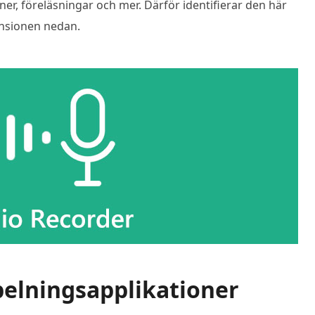
ner, föreläsningar och mer. Därför identifierar den här
ensionen nedan.
spelningsapplikationer