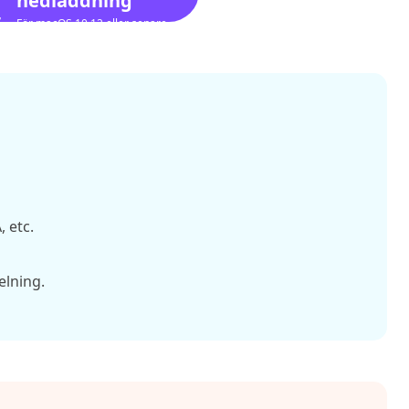
nedladdning
För macOS 10.12 eller senare
 etc.
elning.