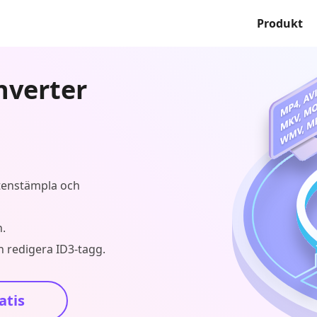
Produkt
nverter
ttenstämpla och
n.
h redigera ID3-tagg.
atis