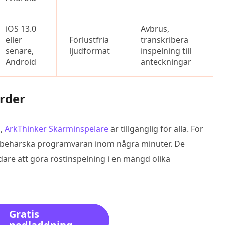
iOS 13.0
Avbrus,
eller
Förlustfria
transkribera
senare,
ljudformat
inspelning till
Android
anteckningar
rder
n,
ArkThinker Skärminspelare
är tillgänglig för alla. För
ig behärska programvaran inom några minuter. De
dare att göra röstinspelning i en mängd olika
Gratis