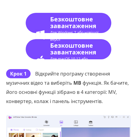
Безкоштовне
завантаження
Для Windows 7 або новішої
версії
Безкоштовне
завантаження
Для macOS 10.12 або
новішої версії
Крок 1
Відкрийте програму створення
музичних відео та виберіть
МВ
функція. Як бачите,
його основні функції зібрано в 4 категорії: MV,
конвертер, колаж і панель інструментів.