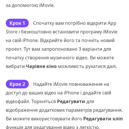
за допомогою iMovie.
Крок 1
Спочатку вам потрібно відкрити App
Store і безкоштовно встановити програму iMovie
на свій iPhone. Відкрийте його та почніть новий
проект. Тут вам запропоновано 3 варіанти для
початку створення музичного відео. Ви можете
вибрати
Чарівне кіно
можливість рухатися далі.
Крок 2
Надайте iMovie повноваження на
доступ до ваших відео на iPhone і додайте свій
відеофайл. Торкніться
Редагувати
для
відображення додаткових параметрів редагування.
Ви можете використовувати його
Редагувати кліп
функція для редагування відео з легкістю.