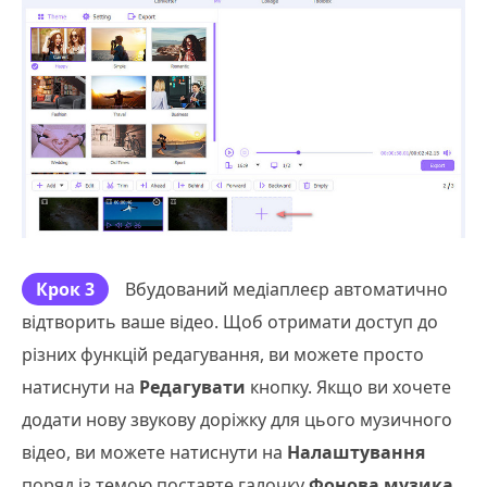
Крок 3
Вбудований медіаплеєр автоматично
відтворить ваше відео. Щоб отримати доступ до
різних функцій редагування, ви можете просто
натиснути на
Редагувати
кнопку. Якщо ви хочете
додати нову звукову доріжку для цього музичного
відео, ви можете натиснути на
Налаштування
поряд із темою поставте галочку
Фонова музика