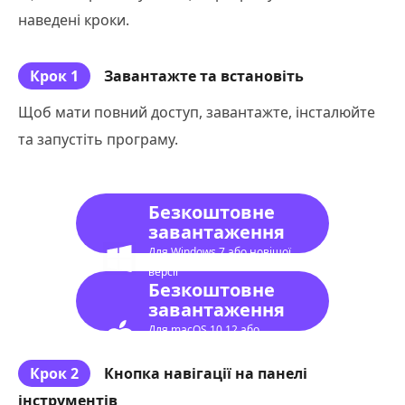
наведені кроки.
Крок 1
Завантажте та встановіть
Щоб мати повний доступ, завантажте, інсталюйте
та запустіть програму.
Безкоштовне
завантаження
Для Windows 7 або новішої
версії
Безкоштовне
завантаження
Для macOS 10.12 або
новішої версії
Крок 2
Кнопка навігації на панелі
інструментів