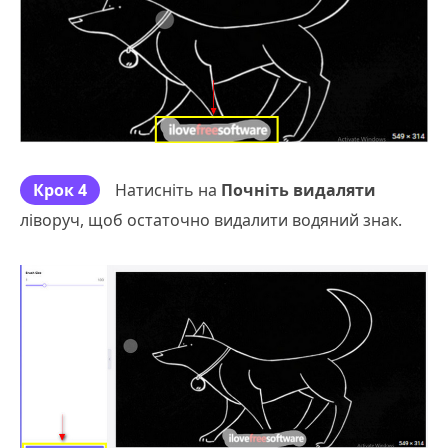
Крок 4
Натисніть на
Почніть видаляти
ліворуч, щоб остаточно видалити водяний знак.