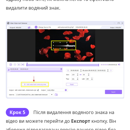
видалити водяний знак.
Крок 5
Після видалення водяного знака на
відео ви можете перейти до
Експорт
кнопку. Він
збереже відредаговану версію вашого відео без