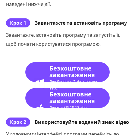
наведені нижче дії.
Крок 1
Завантажте та встановіть програму
Завантажте, встановіть програму та запустіть її,
щоб почати користуватися програмою.
Безкоштовне
завантаження
Для Windows 7 або новішої
версії
Безкоштовне
завантаження
Для macOS 10.12 або
новішої версії
Крок 2
Використовуйте водяний знак відео
У головному інтерфейсі програми перейдіть до