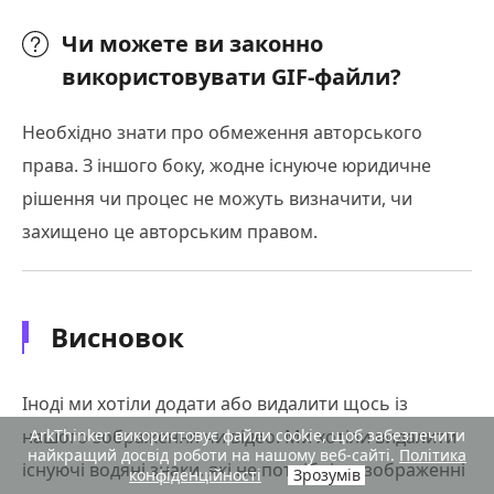
Чи можете ви законно
використовувати GIF-файли?
Необхідно знати про обмеження авторського
права. З іншого боку, жодне існуюче юридичне
рішення чи процес не можуть визначити, чи
захищено це авторським правом.
Висновок
Іноді ми хотіли додати або видалити щось із
ArkThinker використовує файли cookie, щоб забезпечити
нашого зображення чи відео. Ми хотіли видалити
найкращий досвід роботи на нашому веб-сайті.
Політика
існуючі водяні знаки, які не потрібні на зображенні
конфіденційності
Зрозумів