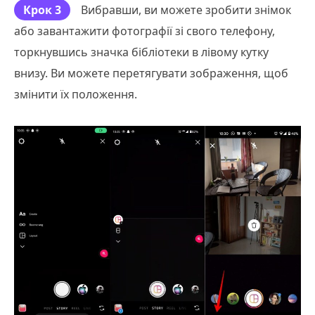
Крок 3
Вибравши, ви можете зробити знімок
або завантажити фотографії зі свого телефону,
торкнувшись значка бібліотеки в лівому кутку
внизу. Ви можете перетягувати зображення, щоб
змінити їх положення.