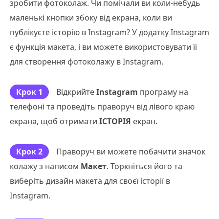
зробити фотоколаж. Чи помічали ви коли-небудь
маленькі кнопки збоку від екрана, коли ви
публікуєте історію в Instagram? У додатку Instagram
є функція макета, і ви можете використовувати її
для створення фотоколажу в Instagram.
Крок 1
Відкрийте
Instagram
програму на
телефоні та проведіть праворуч від лівого краю
екрана, щоб отримати
ІСТОРІЯ
екран.
Крок 2
Праворуч ви можете побачити значок
колажу з написом
Макет
. Торкніться його та
виберіть дизайн макета для своєї історії в
Instagram.