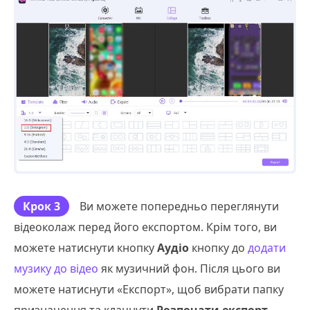
Крок 3
Ви можете попередньо переглянути
відеоколаж перед його експортом. Крім того, ви
можете натиснути кнопку
Аудіо
кнопку до
додати
музику до відео
як музичний фон. Після цього ви
можете натиснути «Експорт», щоб вибрати папку
призначення та клацнути
Розпочати експорт