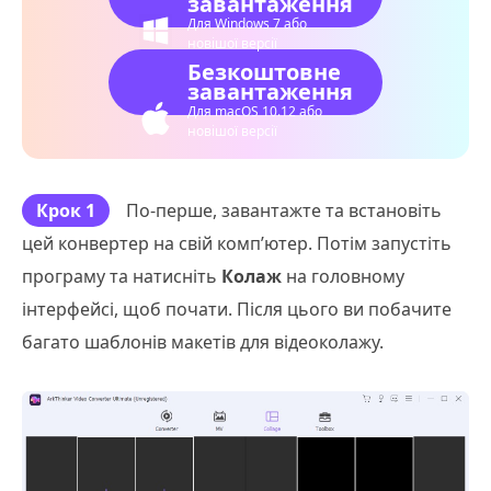
завантаження
Для Windows 7 або
новішої версії
Безкоштовне
завантаження
Для macOS 10.12 або
новішої версії
Крок 1
По-перше, завантажте та встановіть
цей конвертер на свій комп’ютер. Потім запустіть
програму та натисніть
Колаж
на головному
інтерфейсі, щоб почати. Після цього ви побачите
багато шаблонів макетів для відеоколажу.