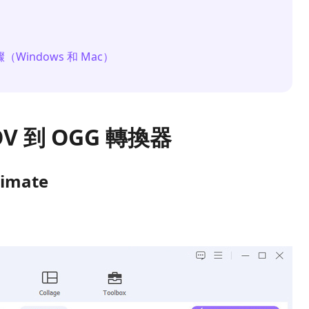
（Windows 和 Mac）
OV 到 OGG 轉換器
timate