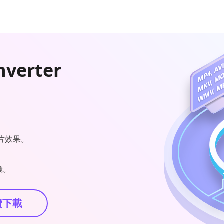
nverter
片效果。
籤。
費下載