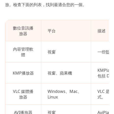
放。檢查下面的列表，找到最適合您的一個。
數位音訊播
平台
描述
放器
內容管理軟
視窗
一些監視
體
KMPl
KMP播放器
視窗、蘋果機
包括 DA
VLC 媒體播
Windows、Mac、
VLC 
放器
Linux
式。
AVI播放器
視窗
AviPl