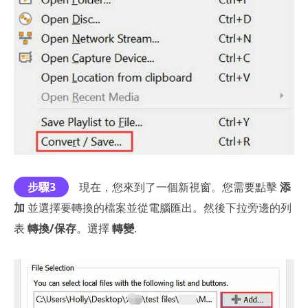
步驟3
現在，您來到了一個新視窗。您需要點擊
添
加
並選擇要轉換的檔案並從電腦匯出。然後下拉旁邊的列
表
轉換/保存
。選擇
轉變
.