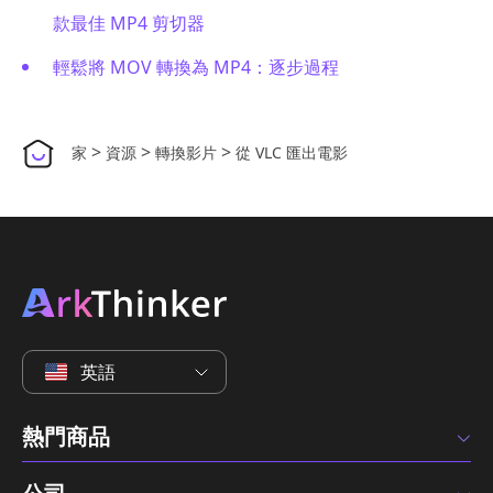
款最佳 MP4 剪切器
輕鬆將 MOV 轉換為 MP4：逐步過程
>
>
>
家
資源
轉換影片
從 VLC 匯出電影
英語
熱門商品