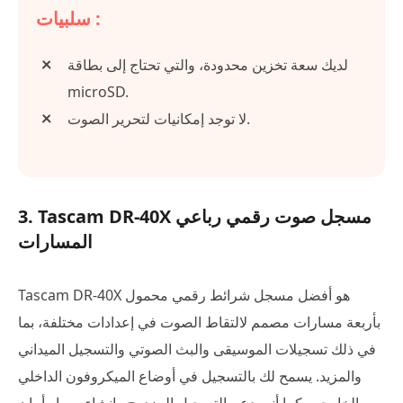
سلبيات :
لديك سعة تخزين محدودة، والتي تحتاج إلى بطاقة
microSD.
لا توجد إمكانيات لتحرير الصوت.
3. Tascam DR-40X مسجل صوت رقمي رباعي
المسارات
Tascam DR-40X هو أفضل مسجل شرائط رقمي محمول
بأربعة مسارات مصمم لالتقاط الصوت في إعدادات مختلفة، بما
في ذلك تسجيلات الموسيقى والبث الصوتي والتسجيل الميداني
والمزيد. يسمح لك بالتسجيل في أوضاع الميكروفون الداخلي
والخارجي. كما أنه يدعم التسجيل المزدوج وإنشاء مسار أمان