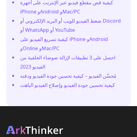
كيفية قص مقطع فيديو عبر الإنترنت على أجهزة
iPhone وAndroid وMac/PC
ضغط الفيديو للويب أو البريد الإلكتروني أو Discord
أو WhatsApp أو YouTube
كيفية تسريع الفيديو على iPhone وAndroid
وOnline وMac/PC
احصل على 3 تطبيقات لإزالة ضوضاء الخلفية من
الفيديو 2023
مُحسِّن الفيديو – كيفية تحسين جودة الفيديو ودقته
كيفية تحسين جودة الفيديو وإصلاح الفيديو الباهت