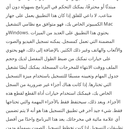
مبتدئًا أو محترفًا، يمكنك التحكم في البرنامج بسهولة دون أي
متاعب. لا داعي للقلق إذا كان هذا التطبيق يعمل على جهاز
الكمبيوتر الخاص بك، فهو متوافق مع نظامي التشغيل Mac
وWindows. يحتوي هذا التطبيق على العديد من الميزات
المضمنة التي تعمل كمسجل. يمكنه تسجيل الفيديو والصوت
والألعاب والهاتف وغير ذلك الكثير. بالإضافة إلى ذلك، فهو يحتوي
على خيارات تمكنك من ضبط الطول المفضل لديك وحجم
الملف ووقت الانتهاء للمخرجات المسجلة. يمكنك أيضًا تشغيل
جدول المهام وتعيينه مسبقًا للتسجيل باستخدام ميزة التسجيل
التي تختارها. إذا كانت هناك أجزاء غير ضرورية من السجل
الخاص بك، فيمكنك استخدام خيارات أداة القطع لقطع هذه
الأجزاء. وبعد ذلك، سيحتفظ فقط بالأجزاء المهمة والتي تحتاجها
فقط. شيء جيد آخر في تطبيق التسجيل هذا هو أنه لا يتم تضمين
أي علامة مائية في مخرجاتك. يعد هذا البرنامج واحدًا من أفضل
تطبيقات التسجيل إذا كنت تخطط لتسجيل الصوت بسهولة ودون