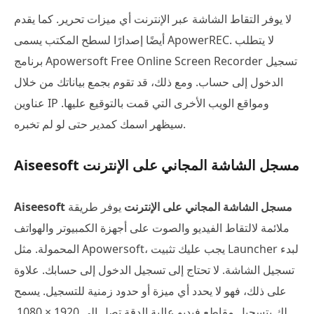
لا يوفر التقاط الشاشة عبر الإنترنت أي ميزات تحرير. كما يقدم
أيضًا إصدارًا لسطح المكتب يسمى ApowerREC. لا يتطلب
برنامج Apowersoft Free Online Screen Recorder تسجيل
الدخول إلى حساب. ومع ذلك، قد تقوم بجمع بياناتك من خلال
عناوين IP ومواقع الويب الأخرى التي قمت بالتوقيع عليها.
سيظهر اسمك كمدير حتى لو لم تخبره.
Aiseesoft مسجل الشاشة المجاني على الإنترنت
Aiseesoft مسجل الشاشة المجاني على الإنترنت
يوفر طريقة
ملائمة لالتقاط الفيديو والصوت على أجهزة الكمبيوتر والهواتف
المحمولة. مثل Apowersoft، يجب عليك تثبيت Launcher لبدء
تسجيل الشاشة. لا تحتاج إلى تسجيل الدخول إلى حسابك. علاوة
على ذلك، فهو لا يحدد أي ميزة أو حدود زمنية للتسجيل. يسمح
لك بتسجيل مقاطع فيديو عالية الدقة تصل إلى 1920 × 1080.