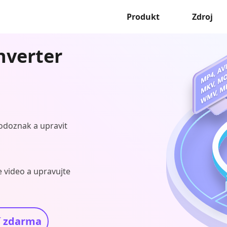
Produkt
Zdroj
nverter
 vodoznak a upravit
e video a upravujte
í zdarma