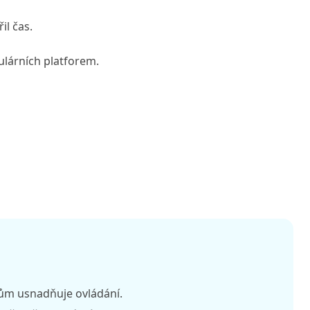
il čas.
ulárních platforem.
lům usnadňuje ovládání.