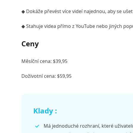
◆ Dokáže převést více videí najednou, aby se ušetř
◆ Stahuje videa přímo z YouTube nebo jiných pop
Ceny
Měsíční cena: $39,95
Doživotní cena: $59,95
Klady :
Má jednoduché rozhraní, které uživate