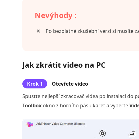
Nevýhody :
Po bezplatné zkušební verzi si musíte za
Jak zkrátit video na PC
Krok 1
Otevřete video
Spusťte nejlepší zkracovač videa po instalaci do p
Toolbox
okno z horního pásu karet a vyberte
Vid