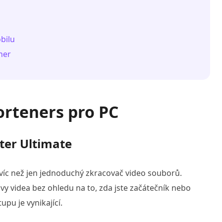
bilu
ner
horteners pro PC
ter Ultimate
íc než jen jednoduchý zkracovač video souborů.
vy videa bez ohledu na to, zda jste začátečník nebo
tupu je vynikající.