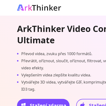
ArkThinker Video Co
Ultimate
Převod videa, zvuku přes 1000 formátů.
Převrátit, oříznout, sloučit, oříznout, filtrovat,
video efekty.
Vylepšením videa zlepšíte kvalitu videa.
Vytvářejte 3D videa, vytvářejte GIF, komprimujt
ID3 tag.
Stažení zdarma
Stažen