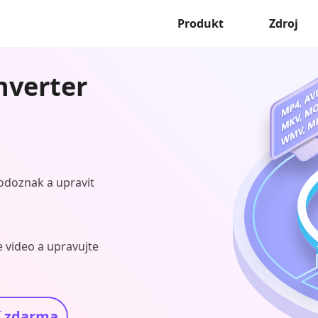
Produkt
Zdroj
nverter
 vodoznak a upravit
e video a upravujte
í zdarma