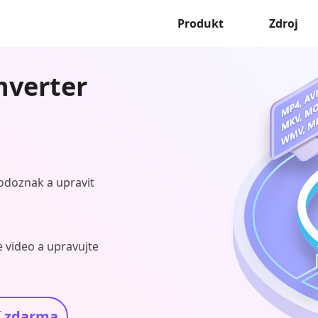
Produkt
Zdroj
nverter
 vodoznak a upravit
e video a upravujte
í zdarma