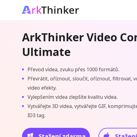
ArkThinker Video Co
Ultimate
Převod videa, zvuku přes 1000 formátů.
Převrátit, oříznout, sloučit, oříznout, filtrovat,
video efekty.
Vylepšením videa zlepšíte kvalitu videa.
Vytvářejte 3D videa, vytvářejte GIF, komprimujt
ID3 tag.
Stažení zdarma
Stažen