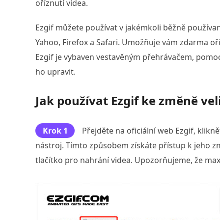
oříznutí videa.
Ezgif můžete používat v jakémkoli běžně používa
Yahoo, Firefox a Safari. Umožňuje vám zdarma oř
Ezgif je vybaven vestavěným přehrávačem, pomoc
ho upravit.
Jak používat Ezgif ke změně vel
Krok 1
Přejděte na oficiální web Ezgif, klikn
nástroj. Tímto způsobem získáte přístup k jeho zm
tlačítko pro nahrání videa. Upozorňujeme, že max