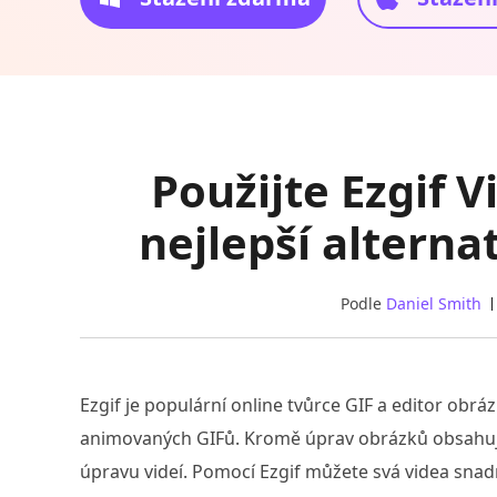
Použijte Ezgif V
nejlepší alternat
Podle
Daniel Smith
Ezgif je populární online tvůrce GIF a editor obrá
animovaných GIFů. Kromě úprav obrázků obsahuje
úpravu videí. Pomocí Ezgif můžete svá videa snadn