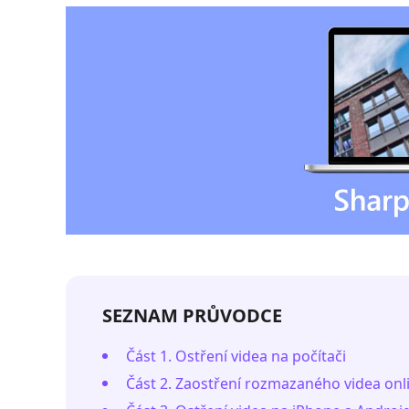
SEZNAM PRŮVODCE
Část 1. Ostření videa na počítači
Část 2. Zaostření rozmazaného videa onl