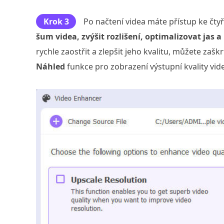
Krok 3
Po načtení videa máte přístup ke čty
šum videa, zvýšit rozlišení, optimalizovat jas a
rychle zaostřit a zlepšit jeho kvalitu, můžete zašk
Náhled
funkce pro zobrazení výstupní kvality vid