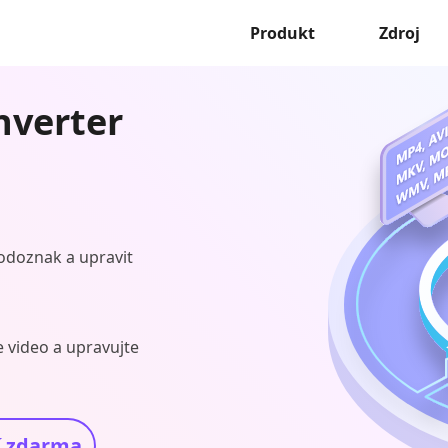
Produkt
Zdroj
nverter
 vodoznak a upravit
e video a upravujte
í zdarma