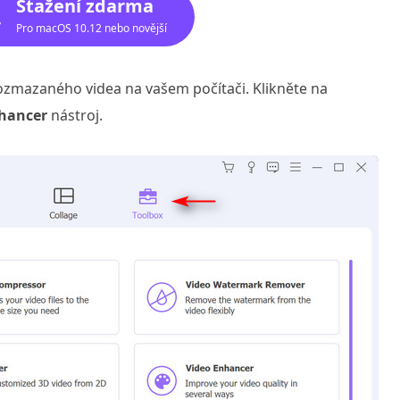
Stažení zdarma
Pro macOS 10.12 nebo novější
rozmazaného videa na vašem počítači. Klikněte na
hancer
nástroj.