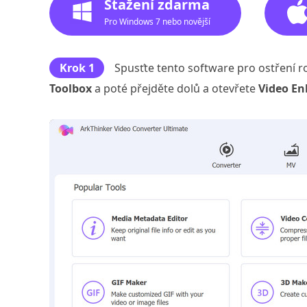
Stažení zdarma
Pro Windows 7 nebo novější
Krok 1
Spusťte tento software pro ostření 
Toolbox
a poté přejděte dolů a otevřete
Video En