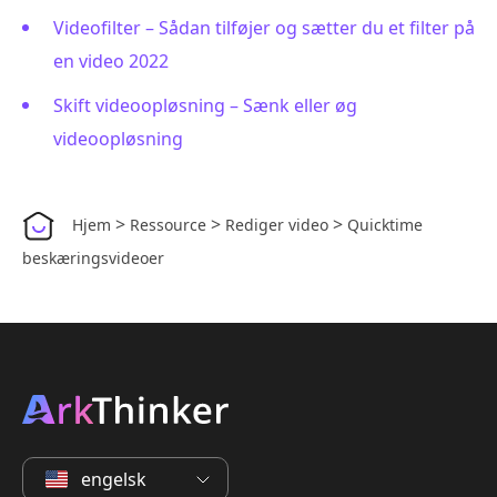
Videofilter – Sådan tilføjer og sætter du et filter på
en video 2022
Skift videoopløsning – Sænk eller øg
videoopløsning
>
>
>
Hjem
Ressource
Rediger video
Quicktime
beskæringsvideoer
engelsk