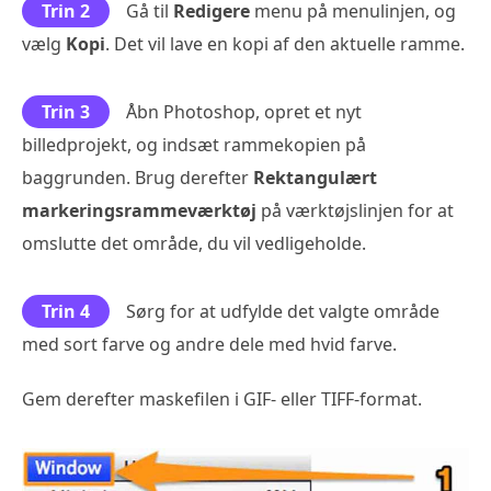
Trin 2
Gå til
Redigere
menu på menulinjen, og
vælg
Kopi
. Det vil lave en kopi af den aktuelle ramme.
Trin 3
Åbn Photoshop, opret et nyt
billedprojekt, og indsæt rammekopien på
baggrunden. Brug derefter
Rektangulært
markeringsrammeværktøj
på værktøjslinjen for at
omslutte det område, du vil vedligeholde.
Trin 4
Sørg for at udfylde det valgte område
med sort farve og andre dele med hvid farve.
Gem derefter maskefilen i GIF- eller TIFF-format.