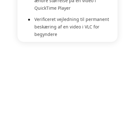
ændre størrelse på en video i
QuickTime Player
Verificeret vejledning til permanent
beskæring af en video i VLC for
begyndere