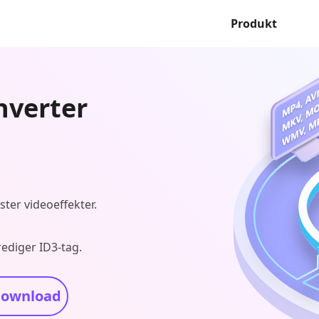
Produkt
nverter
ster videoeffekter.
rediger ID3-tag.
download