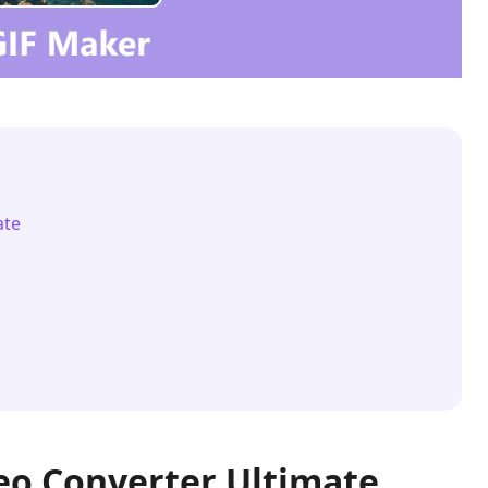
ate
eo Converter Ultimate