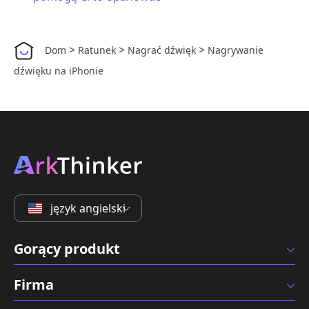
>
>
>
Dom
Ratunek
Nagrać dźwięk
Nagrywanie
dźwięku na iPhonie
język angielski
Gorący produkt
Firma