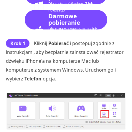
Dla systemu Windows 7 lub
nowszego
Darmowe
pobieranie
Dla systemu macOS 10.12 lub
nowszego
Krok 1
Kliknij
Pobierać
i postępuj zgodnie z
instrukcjami, aby bezpłatnie zainstalować rejestrator
dźwięku iPhone'a na komputerze Mac lub
komputerze z systemem Windows. Uruchom go i
wybierz
Telefon
opcja.