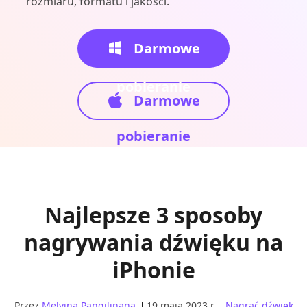
rozmiaru, formatu i jakości.
Darmowe
pobieranie
Darmowe
pobieranie
Najlepsze 3 sposoby
nagrywania dźwięku na
iPhonie
Przez
Melvina Pangilinana
19 maja 2023 r
Nagrać dźwięk