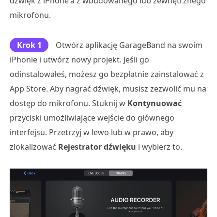
dźwięk z iPhone'a z wbudowanego lub zewnętrznego
mikrofonu.
Krok 1
Otwórz aplikację GarageBand na swoim
iPhonie i utwórz nowy projekt. Jeśli go
odinstalowałeś, możesz go bezpłatnie zainstalować z
App Store. Aby nagrać dźwięk, musisz zezwolić mu na
dostęp do mikrofonu. Stuknij w
Kontynuować
przyciski umożliwiające wejście do głównego
interfejsu. Przetrzyj w lewo lub w prawo, aby
zlokalizować
Rejestrator dźwięku
i wybierz to.