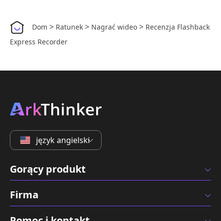
>
>
>
Dom
Ratunek
Nagrać wideo
Recenzja Flashback
Express Recorder
język angielski
Gorący produkt
Firma
Pomoc i kontakt