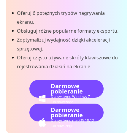
Oferuj 6 potężnych trybów nagrywania
ekranu.
Obsługuj różne popularne formaty eksportu.
Zoptymalizuj wydajność dzięki akceleracji
sprzętowej.
Oferuj często używane skróty klawiszowe do
rejestrowania działań na ekranie.
Darmowe
pobieranie
Dla systemu Windows 7
lub nowszego
Darmowe
pobieranie
Dla systemu macOS 10.12
lub nowszego