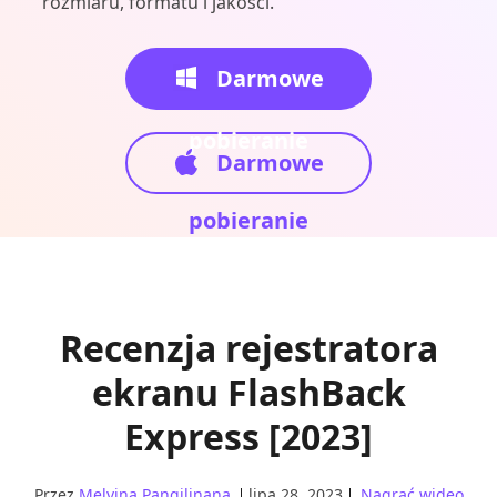
rozmiaru, formatu i jakości.
Darmowe
pobieranie
Darmowe
pobieranie
Recenzja rejestratora
ekranu FlashBack
Express [2023]
Przez
Melvina Pangilinana
lipa 28, 2023
Nagrać wideo