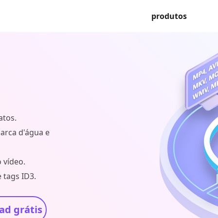
produtos
atos.
marca d'água e
 vídeo.
 tags ID3.
d grátis