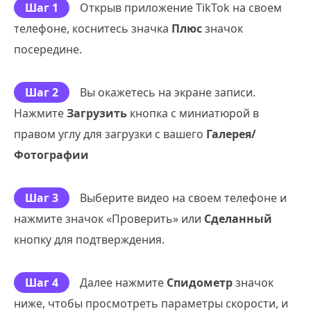
Шаг 1
Открыв приложение TikTok на своем
телефоне, коснитесь значка
Плюс
значок
посередине.
Шаг 2
Вы окажетесь на экране записи.
Нажмите
Загрузить
кнопка с миниатюрой в
правом углу для загрузки с вашего
Галерея/
Фотографии
Шаг 3
Выберите видео на своем телефоне и
нажмите значок «Проверить» или
Сделанный
кнопку для подтверждения.
Шаг 4
Далее нажмите
Спидометр
значок
ниже, чтобы просмотреть параметры скорости, и