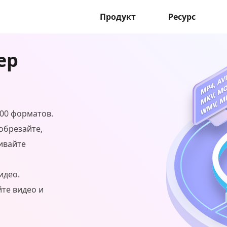
Продукт
Ресурс
ер
000 форматов.
обрезайте,
ивайте
идео.
йте видео и