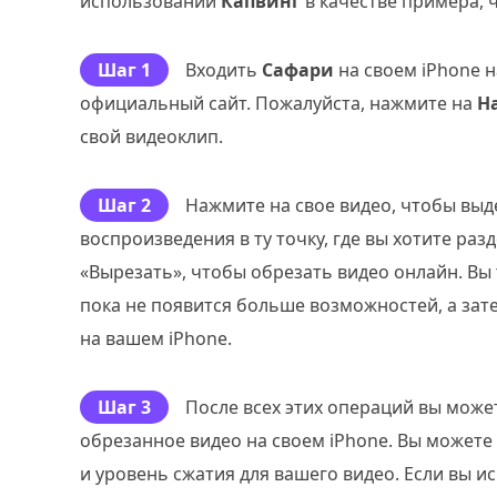
использовании
Капвинг
в качестве примера, 
Шаг 1
Входить
Сафари
на своем iPhone н
официальный сайт. Пожалуйста, нажмите на
Н
свой видеоклип.
Шаг 2
Нажмите на свое видео, чтобы выд
воспроизведения в ту точку, где вы хотите раз
«Вырезать», чтобы обрезать видео онлайн. Вы
пока не появится больше возможностей, а зат
на вашем iPhone.
Шаг 3
После всех этих операций вы може
обрезанное видео на своем iPhone. Вы может
и уровень сжатия для вашего видео. Если вы 