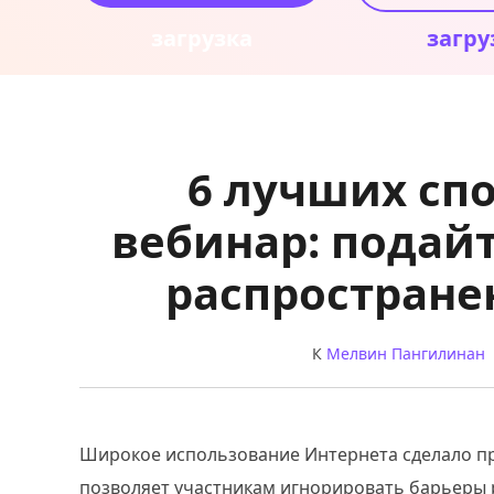
загрузка
загру
6 лучших сп
вебинар: подай
распростране
К
Мелвин Пангилинан
Широкое использование Интернета сделало пр
позволяет участникам игнорировать барьеры 