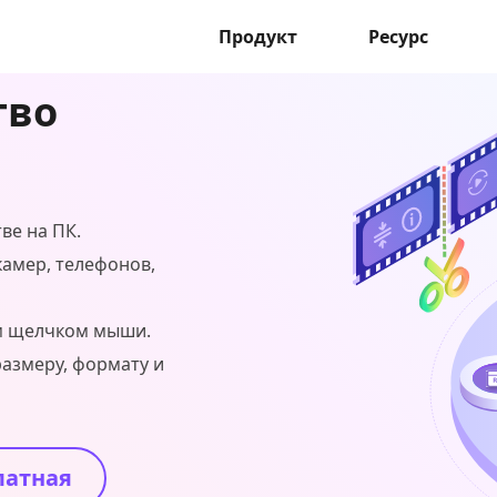
Продукт
Ресурс
тво
ве на ПК.
камер, телефонов,
им щелчком мыши.
размеру, формату и
латная