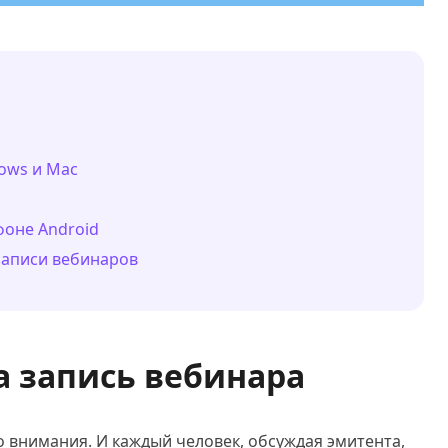
dows и Mac
фоне Android
 записи вебинаров
а запись вебинара
о внимания. И каждый человек, обсуждая эмитента,