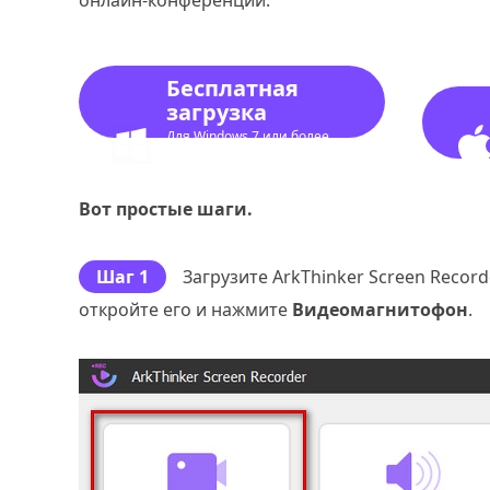
онлайн-конференции.
Бесплатная
загрузка
Для Windows 7 или более
поздней версии
Вот простые шаги.
Шаг 1
Загрузите ArkThinker Screen Recor
откройте его и нажмите
Видеомагнитофон
.