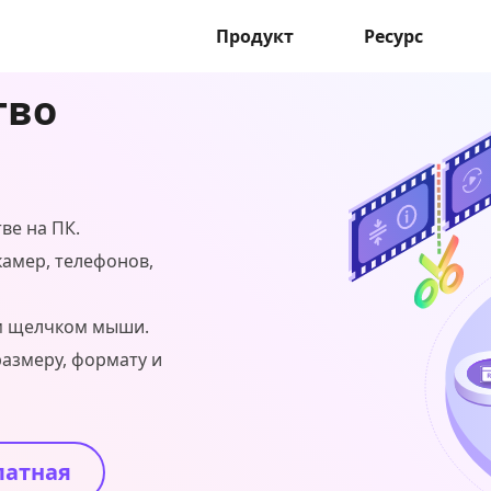
Продукт
Ресурс
тво
ве на ПК.
камер, телефонов,
им щелчком мыши.
размеру, формату и
латная