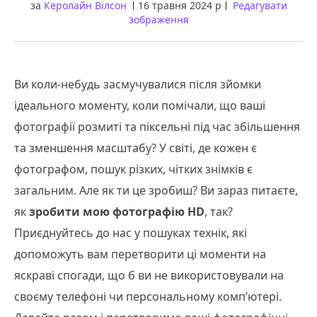
за
Керолайн Вілсон
16 травня 2024 р
Редагувати
зображення
Ви коли-небудь засмучувалися після зйомки
ідеального моменту, коли помічали, що ваші
фотографії розмиті та піксельні під час збільшення
та зменшення масштабу? У світі, де кожен є
фотографом, пошук різких, чітких знімків є
загальним. Але як ти це зробиш? Ви зараз питаєте,
як
зробити мою фотографію HD
, так?
Приєднуйтесь до нас у пошуках технік, які
допоможуть вам перетворити ці моменти на
яскраві спогади, що б ви не використовували на
своєму телефоні чи персональному комп’ютері.