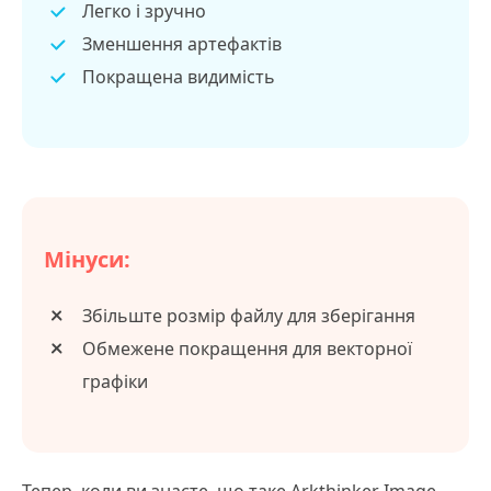
Легко і зручно
Зменшення артефактів
Покращена видимість
Мінуси:
Збільште розмір файлу для зберігання
Обмежене покращення для векторної
графіки
Тепер, коли ви знаєте, що таке Arkthinker Image