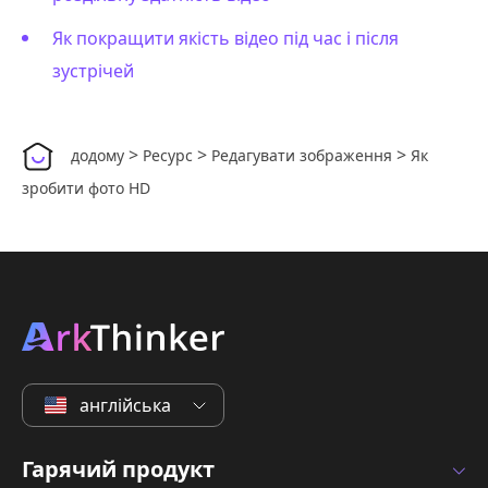
Як покращити якість відео під час і після
зустрічей
>
>
>
додому
Ресурс
Редагувати зображення
Як
зробити фото HD
англійська
Гарячий продукт