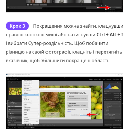
Крок 3
Покращення можна знайти, клацнувши
правою кнопкою миші або натиснувши
Ctrl + Alt + I
і вибрати Супер-роздільність. Щоб побачити
різницю на своїй фотографії, клацніть і перетягніть
вказівник, щоб збільшити покращені області.