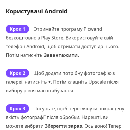
Користувачі Android
Крок 1
Отримайте програму Picwand
безкоштовно з Play Store. Використовуйте свій
телефон Android, щоб отримати доступ до нього.
Потім натисніть
Завантажити
.
Крок 2
Щоб додати потрібну фотографію з
галереї, натисніть +. Потім клацніть Upscale після
вибору рівня масштабування.
Крок 3
Посуньте, щоб переглянути покращену
якість фотографії після обробки. Нарешті, ви
можете вибрати
Зберегти зараз
. Ось воно! Тепер