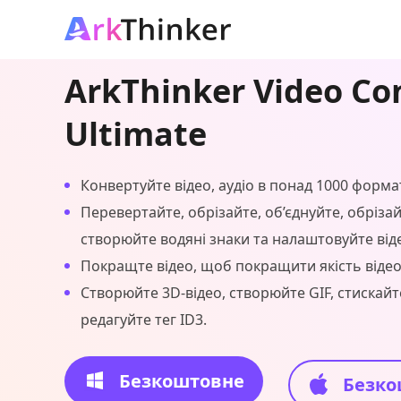
ArkThinker Video Co
Ultimate
Конвертуйте відео, аудіо в понад 1000 формат
Перевертайте, обрізайте, об’єднуйте, обрізай
створюйте водяні знаки та налаштовуйте від
Покращте відео, щоб покращити якість відео
Створюйте 3D-відео, створюйте GIF, стискайте
редагуйте тег ID3.
Безкоштовне
Безко