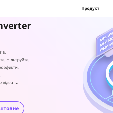
Продукт
nverter
ів.
те, фільтруйте,
еоефекти.
.
 відео та
штовне