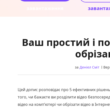
завантаження
заванта
Ваш простий і п
обріза
за
Деніел Сміт
Вер
Цей допис розповідає про 5 ефективних рішен
того, чи бажаєте ви розділити відео безпосеред
відео на комп’ютері чи обрізати відео в Інтер