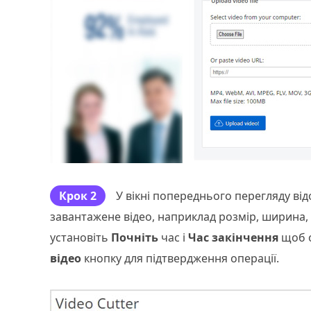
Крок 2
У вікні попереднього перегляду в
завантажене відео, наприклад розмір, ширина, 
установіть
Почніть
час і
Час закінчення
щоб о
відео
кнопку для підтвердження операції.