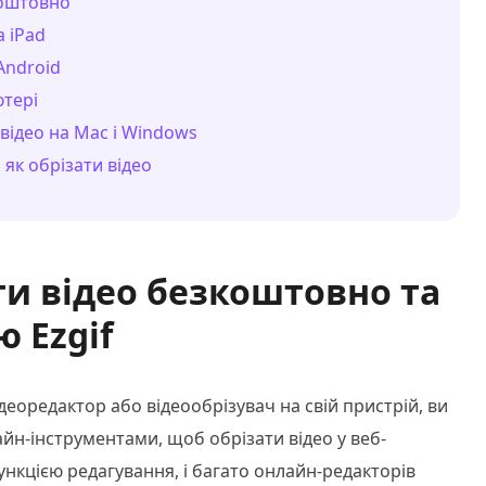
коштовно
а iPad
Android
ютері
відео на Mac і Windows
 як обрізати відео
ати відео безкоштовно та
 Ezgif
еоредактор або відеообрізувач на свій пристрій, ви
н-інструментами, щоб обрізати відео у веб-
нкцією редагування, і багато онлайн-редакторів