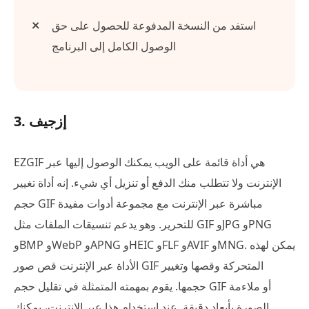
استفد من النسخة المدفوعة للحصول على حق
الوصول الكامل إلى البرنامج
3. إزجيف
EZGIF هي أداة قائمة على الويب يمكنك الوصول إليها عبر
الإنترنت ولا تتطلب منك الدفع أو تنزيل أي شيء. إنه أداة تغيير
حجم GIF مباشرة عبر الإنترنت مع مجموعة أدوات مفيدة
للتحرير. وهو يدعم تنسيقات الملفات مثل GIF وJPG وPNG
وBMP وWebP وAPNG وHEIC وFLF وAVIF وMNG. يمكن لهذه
الأداة عبر الإنترنت قص صور GIF المتحركة وقصها وتغيير
حجمها. يقوم بمهمته المتمثلة في تقليل حجم GIF أو ملاءمة
الصورة بأبعاد دقيقة. عند استخدام هذا عبر الإنترنت، يمكنك