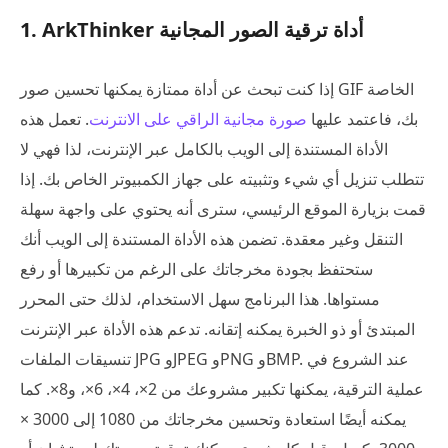
1. ArkThinker أداة ترقية الصور المجانية
إذا كنت تبحث عن أداة ممتازة يمكنها تحسين صور GIF الخاصة
بك، فاعتمد عليها
صورة مجانية الراقي على الانترنت
. تعمل هذه
الأداة المستندة إلى الويب بالكامل عبر الإنترنت، لذا فهي لا
تتطلب تنزيل أي شيء وتثبيته على جهاز الكمبيوتر الخاص بك. إذا
قمت بزيارة الموقع الرئيسي، سترى أنه يحتوي على واجهة سهلة
التنقل وغير معقدة. تضمن هذه الأداة المستندة إلى الويب أنك
ستحتفظ بجودة مخرجاتك على الرغم من تكبيرها أو رفع
مستواها. هذا البرنامج سهل الاستخدام، لذلك حتى المحرر
المبتدئ أو ذو الخبرة يمكنه إتقانه. تدعم هذه الأداة عبر الإنترنت
تنسيقات الملفات JPG وJPEG وPNG وBMP. عند الشروع في
عملية الترقية، يمكنها تكبير مشروعك من 2×، 4×، 6×، و8×. كما
يمكنه أيضًا استعادة وتحسين مخرجاتك من 1080 إلى 3000 ×