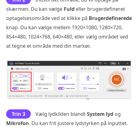
skærmen. Du kan vælge
Fuld
eller brugerdefineret
optagelsesområde ved at klikke på
Brugerdefinerede
knap. Du kan vælge mellem 1920×1080, 1280×720,
854×480, 1024×768, 640×480, eller vælg området ved
at tegne et område med din markør.
Trin 3
Vælg lydkilden blandt
System lyd
og
Mikrofon
. Du kan frit justere lydstyrken på inputtet.